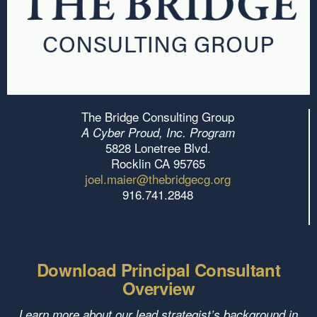
The Bridge Consulting Group
A Cyber Proud, Inc. Program
5828 Lonetree Blvd.
Rocklin CA 95765
joel.maier@thebridgecg.org
916.741.2848
Download Principal Consultant
Overview
Learn more about our lead strategist’s background in