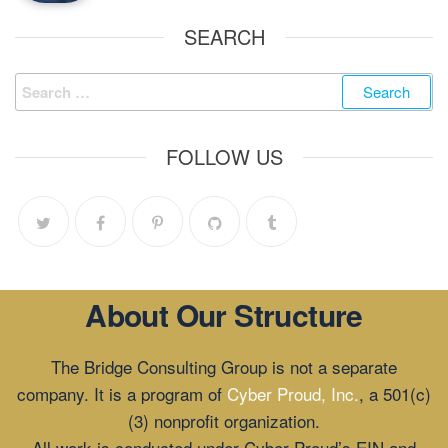
SEARCH
FOLLOW US
About Our Structure
The Bridge Consulting Group is not a separate
company. It is a program of
Cyber Proud, Inc.
, a 501(c)
(3) nonprofit organization.
All work is conducted under Cyber Proud’s EIN and