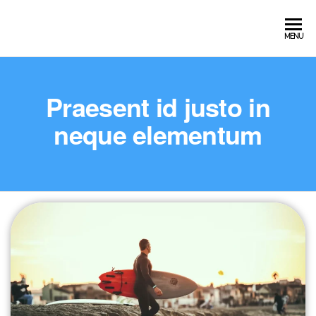
MENU
Praesent id justo in
neque elementum