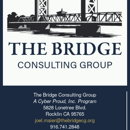
The Bridge Consulting Group
A Cyber Proud, Inc. Program
5828 Lonetree Blvd.
Rocklin CA 95765
joel.maier@thebridgecg.org
916.741.2848